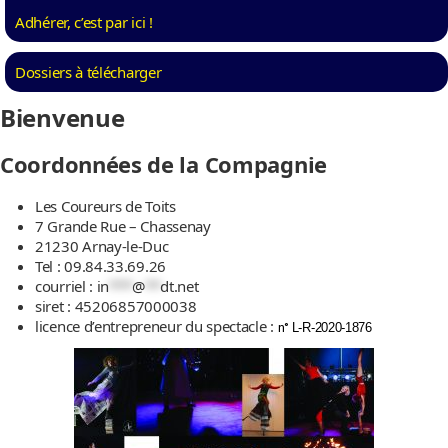
Adhérer, c’est par ici !
Dossiers à télécharger
Bienvenue
Coordonnées de la Compagnie
Les Coureurs de Toits
7 Grande Rue – Chassenay
21230 Arnay-le-Duc
Tel : 09.84.33.69.26
courriel :
in
***
@
**
dt.net
siret : 45206857000038
licence d’entrepreneur du spectacle :
n°
L-R-2020-1876